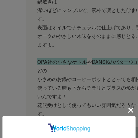
鍋敷きは
潔いほどにシンプルで、素朴で凛とした佇ま
す。
表面はオイルでナチュラルに仕上げてあり、
オークのやさしい木味をそのままに感じとる
ますよ。
OPA社の小さなケトル
や
DANSKのバターウ
どの
小さめのお鍋やコーヒーポットととっても相
使っている時も下からチラリとプラスの形が
いんですよ！
花瓶受けとして使ってもいい雰囲気だろうな
す。