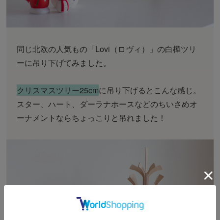
同じ北欧の人気もの「Lovi（ロヴィ）」の白樺ツリ
ーに吊り下げてみました。
クリスマスツリー25cm
に吊り下げるとこんな感じ。
スター、ハート、ダーラナホースなどのちいさめオ
ーナメントならちょっこりと吊れました！