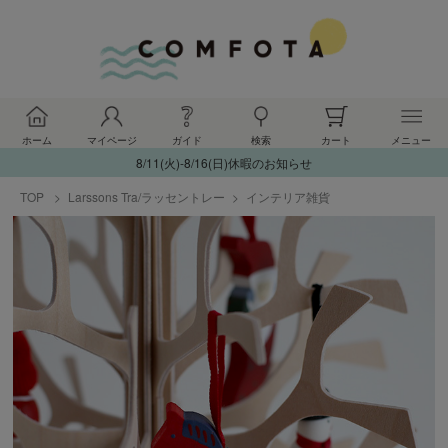
ホーム
マイページ
ガイド
検索
カート
メニュー
8/11(火)-8/16(日)休暇のお知らせ
TOP
Larssons Tra/ラッセントレー
インテリア雑貨