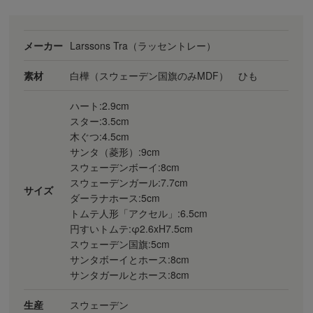
メーカー
Larssons Tra（ラッセントレー）
素材
白樺（スウェーデン国旗のみMDF） ひも
ハート:2.9cm
スター:3.5cm
木ぐつ:4.5cm
サンタ（菱形）:9cm
スウェーデンボーイ:8cm
スウェーデンガール:7.7cm
サイズ
ダーラナホース:5cm
トムテ人形「アクセル」:6.5cm
円すいトムテ:φ2.6xH7.5cm
スウェーデン国旗:5cm
サンタボーイとホース:8cm
サンタガールとホース:8cm
生産
スウェーデン