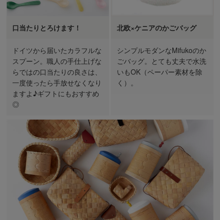
口当たりとろけます！
北欧×ケニアのかごバッグ
ドイツから届いたカラフルな
シンプルモダンなMifukoのか
スプーン。職人の手仕上げな
ごバッグ。とても丈夫で水洗
らではの口当たりの良さは、
いもOK（ペーパー素材を除
一度使ったら手放せなくなり
く）。
ますよ♪ギフトにもおすすめ
◎