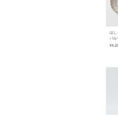
はし
バル
¥4,2