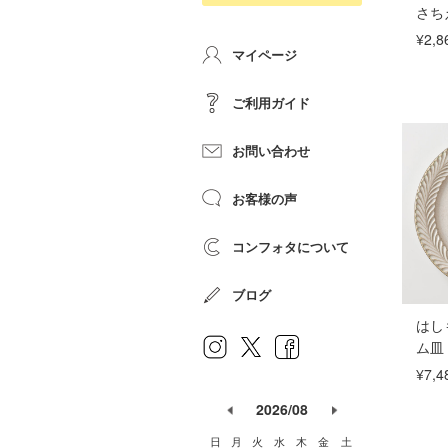
さち
¥2,8
マイページ
ご利用ガイド
お問い合わせ
お客様の声
コンフォタについて
ブログ
はし
ム皿
¥7,4
2026/08
日
月
火
水
木
金
土