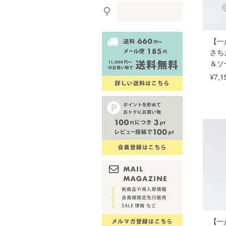
【一
さち
＆ソ
¥7,1
【一