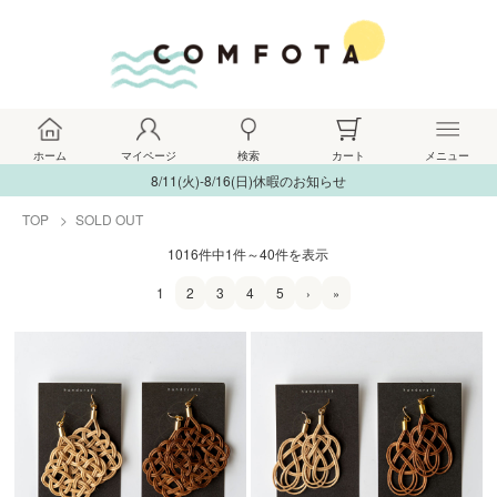
ホーム
マイページ
検索
カート
メニュー
8/11(火)-8/16(日)休暇のお知らせ
TOP
SOLD OUT
1016件中1件～40件を表示
1
2
3
4
5