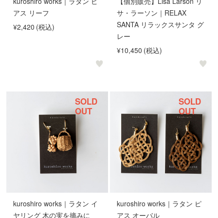
kuroshiro works｜ラタン ピ
【個別販売】Lisa Larson リ
アス リーフ
サ・ラーソン｜RELAX
SANTA リラックスサンタ グ
¥2,420
(税込)
レー
¥10,450
(税込)
SOLD
SOLD
OUT
OUT
kuroshiro works｜ラタン イ
kuroshiro works｜ラタン ピ
ヤリング 木の実を摘みに
アス オーバル