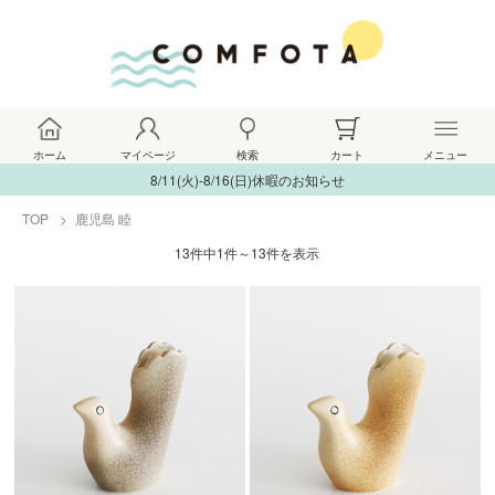
ホーム
マイページ
検索
カート
メニュー
8/11(火)-8/16(日)休暇のお知らせ
TOP
鹿児島 睦
13件中1件～13件を表示