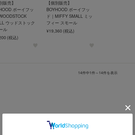
別販売】
【個別販売】
YHOOD ボーイフッ
BOYHOOD ボーイフッ
WOODSTOCK
ド｜MIFFY SMALL ミッ
ALL ウッドストック
フィー スモール
ール
¥19,360
(税込)
200
(税込)
14件中1件～14件を表示