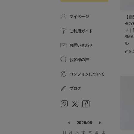
マイページ
【個
BO
ド｜M
ご利用ガイド
SM
ル
お問い合わせ
¥19,
お客様の声
コンフォタについて
ブログ
2026/08
日
月
火
水
木
金
土