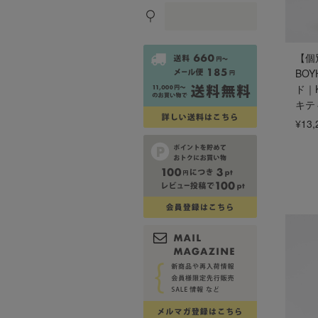
【個
BO
ド｜K
キテ
¥13,