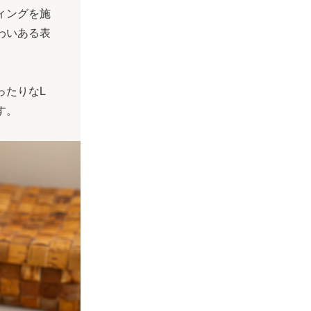
ィングを施
わいある表
ったりなL
す。