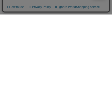
人気商品
Kehvola Design ケフボラデ
Fine Little Day ファインリト