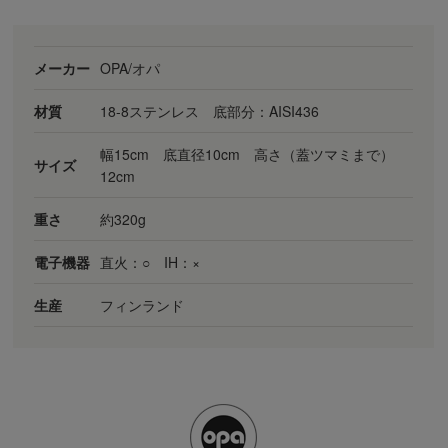
メーカー
OPA/オパ
材質
18-8ステンレス 底部分：AISI436
幅15cm 底直径10cm 高さ（蓋ツマミまで）
サイズ
12cm
重さ
約320g
電子機器
直火：○ IH：×
生産
フィンランド