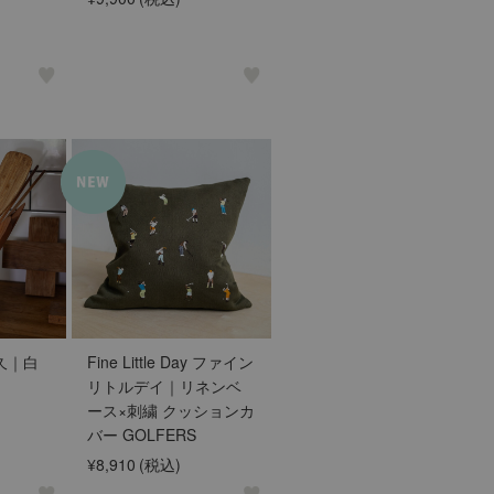
希久｜白
Fine Little Day ファイン
リトルデイ｜リネンベ
ース×刺繍 クッションカ
バー GOLFERS
¥8,910
(税込)