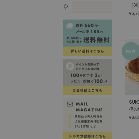
［30
¥5,7
SU
樺の
¥6,0