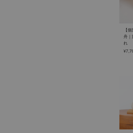
【個
舟｜
れ
¥7,7