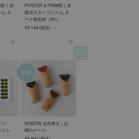
AME｜木
POSTER & FRAME｜木
ム オ
製ポスターフレーム オ
ーク無垢材［A3］
¥5,148
(税込)
～
ドベ
SUKOYA 迫田希久｜白
サ/トレ
樺のケース
¥9,900
(税込)