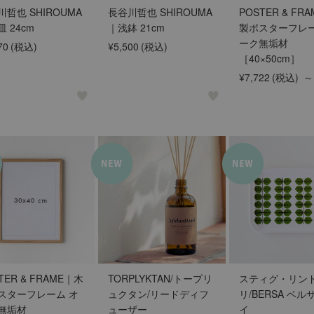
哲也 SHIROUMA
長谷川哲也 SHIROUMA
POSTER & FR
 24cm
｜浅鉢 21cm
製ポスターフレー
ーク無垢材
70
(税込)
¥5,500
(税込)
［40×50cm］
¥7,722
(税込)
～
TER & FRAME｜木
TORPLYKTAN/トープリ
スティグ・リン
スターフレーム オ
ュクタン/リードディフ
リ/BERSA ベル
無垢材
ューザー
イ