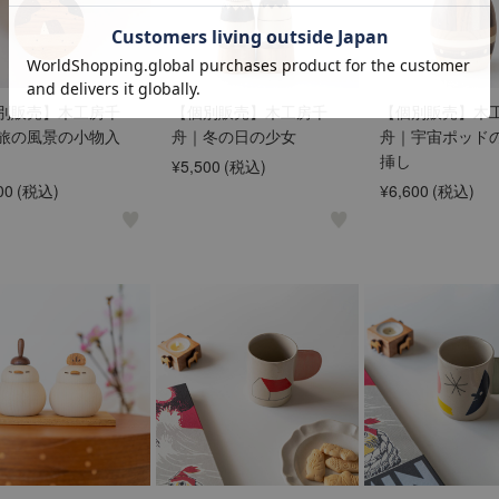
別販売】木工房千
【個別販売】木工房千
【個別販売】木
旅の風景の小物入
舟｜冬の日の少女
舟｜宇宙ポッド
挿し
¥5,500
(税込)
00
(税込)
¥6,600
(税込)