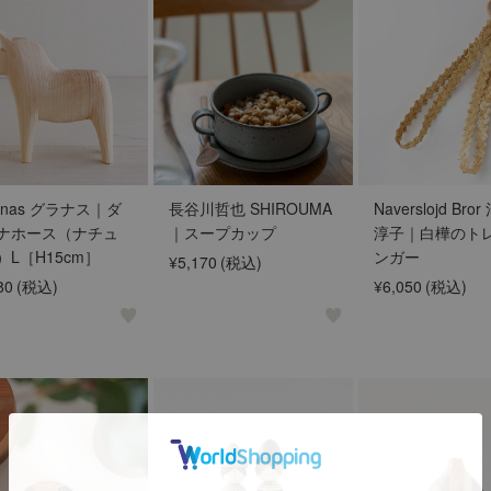
nnas グラナス｜ダ
長谷川哲也 SHIROUMA
Naverslojd Bro
ナホース（ナチュ
｜スープカップ
淳子｜白樺のト
）L［H15cm］
ンガー
¥5,170
(税込)
80
(税込)
¥6,050
(税込)