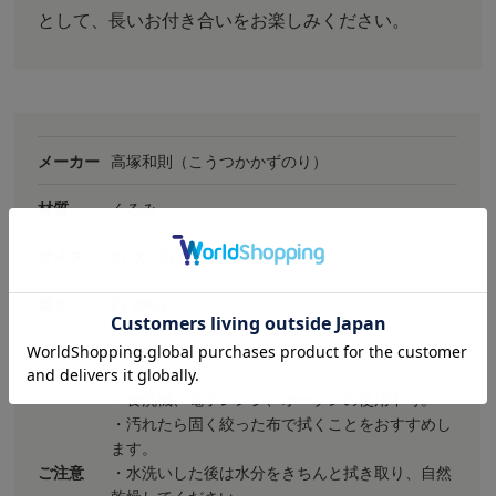
として、長いお付き合いをお楽しみください。
メーカー
高塚和則（こうつかかずのり）
材質
くるみ
サイズ
約 D275xW175xH16mm
重さ
約 260g
生産
栃木県
・食洗機、電子レンジ、オーブンの使用不可。
・汚れたら固く絞った布で拭くことをおすすめし
ます。
ご注意
・水洗いした後は水分をきちんと拭き取り、自然
乾燥してください。