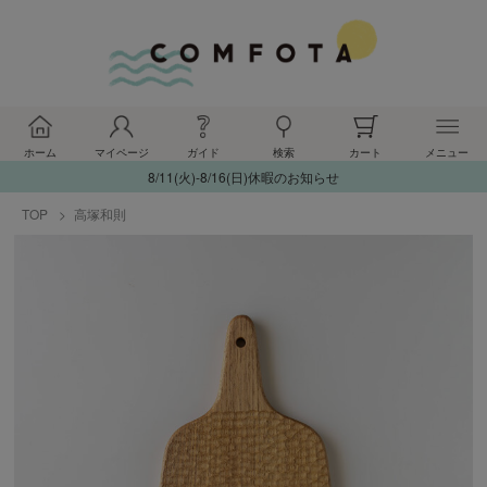
ホーム
マイページ
ガイド
検索
カート
メニュー
8/11(火)-8/16(日)休暇のお知らせ
TOP
高塚和則