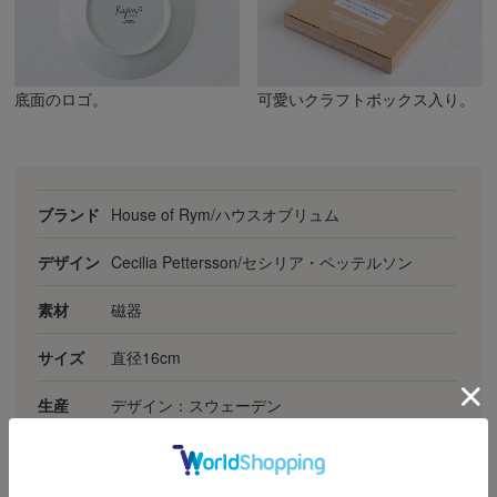
底面のロゴ。
可愛いクラフトボックス入り。
ブランド
House of Rym/ハウスオブリュム
デザイン
Cecilia Pettersson/セシリア・ペッテルソン
素材
磁器
サイズ
直径16cm
生産
デザイン：スウェーデン
備考
オリジナルボックスが付属します。