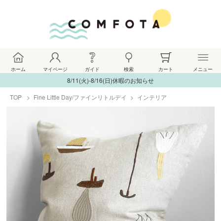
ホーム
マイページ
ガイド
検索
カート
メニュー
8/11(火)-8/16(日)休暇のお知らせ
TOP
Fine Little Day/ファインリトルデイ
インテリア