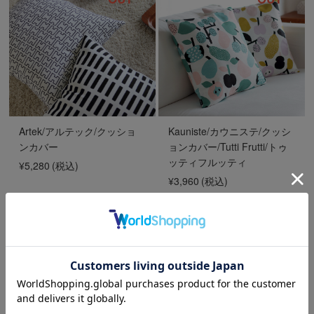
Artek/アルテック/クッショ
Kauniste/カウニステ/クッシ
ンカバー
ョンカバー/Tutti Frutti/トゥ
ッティフルッティ
¥5,280
(税込)
¥3,960
(税込)
SOLD
SOLD
OUT
OUT