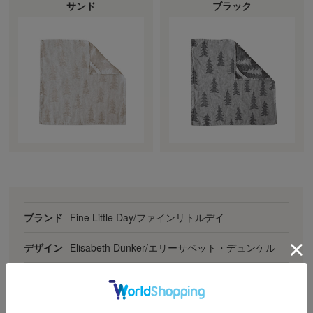
サンド
ブラック
ブランド
Fine Little Day/ファインリトルデイ
デザイン
Elisabeth Dunker/エリーサベット・デュンケル
素材
麻100% 洗いざらし
サイズ
約 横43cm×縦43cm