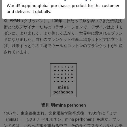
KLIPPAN/クリッパン
スウェーデン南部の小さな村でブランケットを作りつづけている
KLIPPAN（クリッパン）。135年にわたって糸を紡いできた伝統技
術と北欧デザイナーたちのコラボレーションで、デザインはよりモ
ダンに、より楽しく、より美しく広がり、世界中に愛されるブラン
ドになりました。自社のブランケット生産工場をラトビアに立ち上
げ、以来ずっとこの工場でウールやコットンのブランケットが生産
されています。
皆川 明/mina perhonen
1967年、東京都生まれ。文化服装学院卒業後、1995年に「ミナ
（mina）」（現ミナ ペルホネン、mina perhonen）を設立。ブラ
ンド名は、北欧への旅を重ねる中で、そのライフスタイルやカルチ