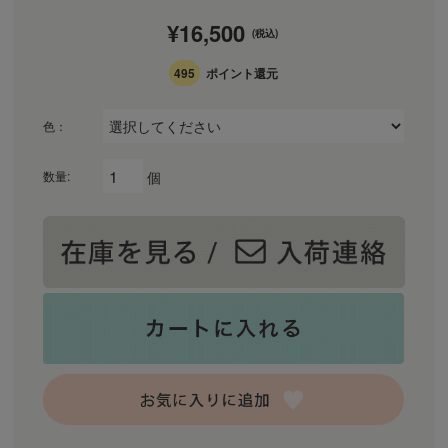
¥16,500
(税込)
495
ポイント還元
色：
個
数量: