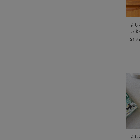
よし
カタ
¥1,5
よし