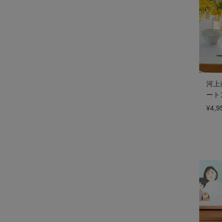
河上
ート
¥4,9