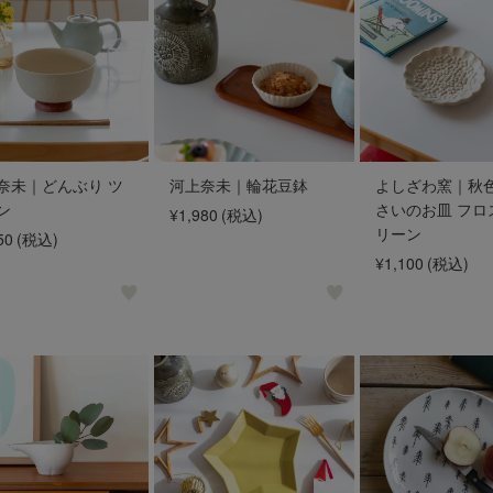
奈未｜どんぶり ツ
河上奈未｜輪花豆鉢
よしざわ窯｜秋
ン
さいのお皿 フロ
¥1,980
(税込)
リーン
50
(税込)
¥1,100
(税込)