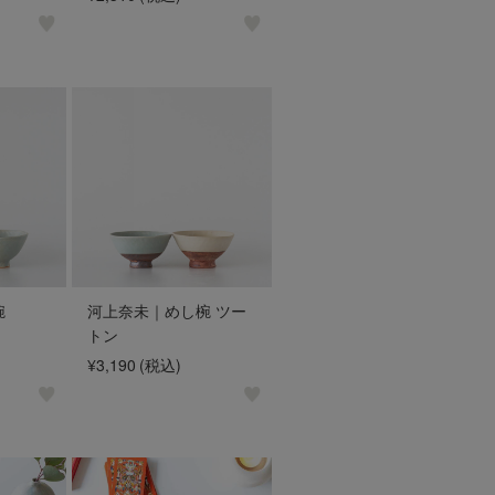
椀
河上奈未｜めし椀 ツー
トン
¥3,190
(税込)