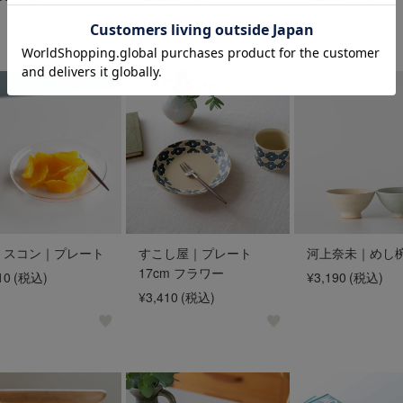
on スコン｜プレート
すこし屋｜プレート
河上奈未｜めし
17cm フラワー
10
(税込)
¥3,190
(税込)
¥3,410
(税込)