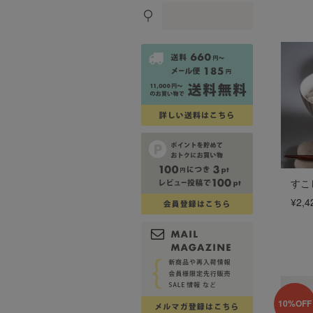
すこ
¥2,4
10%OFF