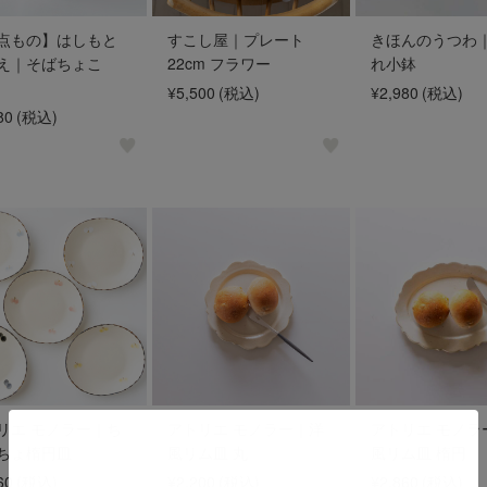
点もの】はしもと
すこし屋｜プレート
きほんのうつわ
え｜そばちょこ
22cm フラワー
れ小鉢
）
¥5,500
(税込)
¥2,980
(税込)
80
(税込)
リエ モノラー｜ち
アトリエ モノラー｜洋
アトリエ モノラ
ちょ楕円皿
風リム皿 丸
風リム皿 楕円
60
(税込)
¥2,200
(税込)
¥2,860
(税込)