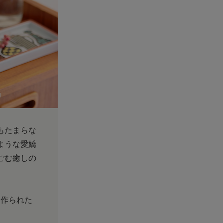
もたまらな
ような愛嬌
ごむ癒しの
に作られた