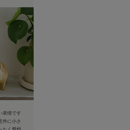
い表情です
意外に小さ
ったく愛想