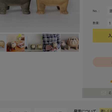
No.：
数量:
発送について
詳しく