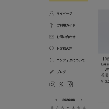
マイページ
ご利用ガイド
お問い合わせ
お客様の声
【個
コンフォタについて
Lar
｜WA
ブログ
花瓶
¥13,
2026/08
日
月
火
水
木
金
土