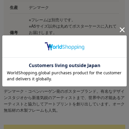
生産
デンマーク
※フレームは別売りです。
※A5サイズ以外は丸めてポスターケースに入れて
備考
お届けします。
※フレームと一緒にご注文いただいた場合は、フ
レームにセットした状態でお届けします。
POSTER & FRAME（ポスター＆フレーム）
デンマーク・コペンハーゲン発のポスターブランド。有名なデザイ
ンスタジオから新進気鋭のアーティストまで、世界中の才能あるア
ーティストと協力してアートプリントを創り出しています。オーク
無垢材の木製フレームも人気。