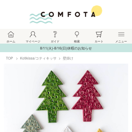
ホーム
マイページ
ガイド
検索
カート
メニュー
8/11(火)-8/16(日)休暇のお知らせ
TOP
Kotikissa/コティキッサ
壁掛け