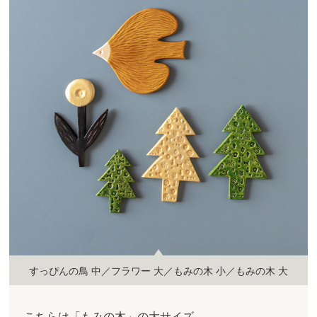
すっぴんの鳥 中／フラワー 大／もみの木 小／もみの木 大
こちらは「もみの木」の大サイズ。