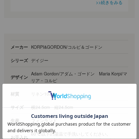
>>続きをみる
メーカー
KORPI&GORDON/コルピ＆ゴードン
シリーズ
デイジー
Adam Gordon/アダム・ゴードン Maria Korpi/マ
デザイン
リア・コルピ
材質
リネン100%
サイズ
横24.5cm 縦24.5cm
生産
フィンランド
60℃以下の湯温で手洗いしてください。
お手入れ