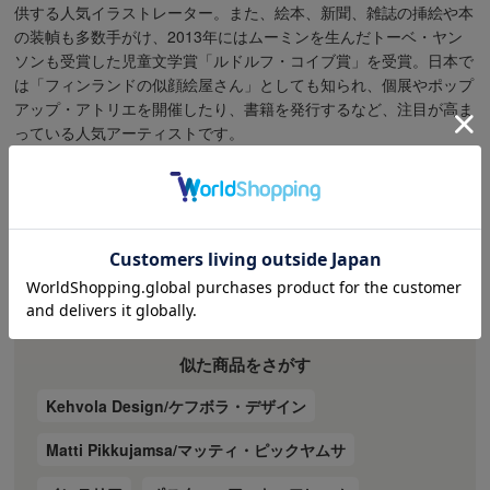
供する人気イラストレーター。また、絵本、新聞、雑誌の挿絵や本
の装幀も多数手がけ、2013年にはムーミンを生んだトーベ・ヤン
ソンも受賞した児童文学賞「ルドルフ・コイブ賞」を受賞。日本で
は「フィンランドの似顔絵屋さん」としても知られ、個展やポップ
アップ・アトリエを開催したり、書籍を発行するなど、注目が高ま
っている人気アーティストです。
購入はこちら（ページの上へ）
似た商品をさがす
Kehvola Design/ケフボラ・デザイン
Matti Pikkujamsa/マッティ・ピックヤムサ