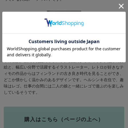
Timo Manttari/ティモ・マンッタリ
本の装幀、新聞や雑誌のイラスト、映画のグラフィック、絵本の挿
絵と、幅広い分野で活躍するイラストレーター。レトロが好きなテ
ィモの作品からはフィンランドの古き良き時代を見ることができ、
どこか懐かしく温かみのあるデザインです。ヘルシンキ在住で、趣
味はレゴ。仕事の合間には二人の娘と一緒にレゴで遊ぶのを楽しみ
しているそうです。
購入はこちら（ページの上へ）