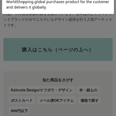
いひろこ著「ひゃくおくまんのサンタクロース」に挿絵を提供し、
世界最大級の絵本原画コンクール「ボローニャ国際絵本原画展」に
入選。その他も多数の賞を受賞しています。近年は同じくフィンラ
ンドブランドのカウニステにもデザイン提供を行う人気アーティス
トです。
購入はこちら（ページの上へ）
似た商品をさがす
Kehvola Design/ケフボラ・デザイン
本・紙もの
ポストカード
メール便OKアイテム
価格で探す
999円以下