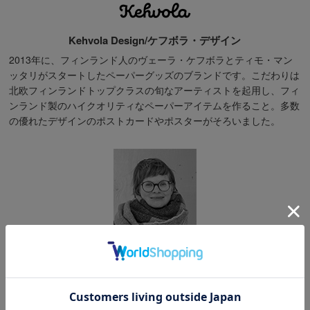
Kehvola Design/ケフボラ・デザイン
2013年に、フィンランド人のヴェーラ・ケフボラとティモ・マン
ッタリがスタートしたペーパーグッズのブランドです。こだわりは
北欧フィンランドトップクラスの旬なアーティストを起用し、フィ
ンランド製のハイクオリティなペーパーアイテムを作ること。多数
の優れたデザインのポストカードやポスターがそろいました。
Marika Maijala/マリカ・マイヤラ
ヘルシンキを拠点に活動するアーティスト。優しく独創的なイメー
ジのアートが人気で、フィンランド、フランス、日本などでも絵本
の挿絵に起用されています。日本では、2014年に出版されたもた