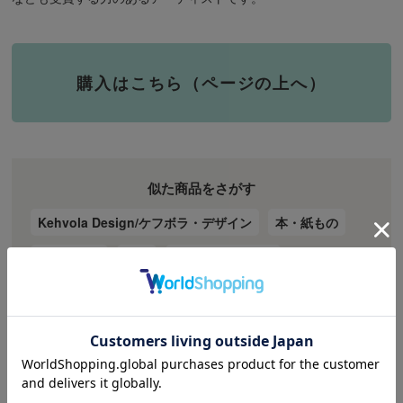
購入はこちら（ページの上へ）
似た商品をさがす
Kehvola Design/ケフボラ・デザイン
本・紙もの
カレンダー
特集
新しい年のしたく
価格で探す
3,000円～4,999円
関連商品