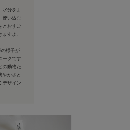
、水分をよ
、使い込む
をとおすご
きますよ。
森の様子が
ニークです
どの動物た
爽やかさと
くデザイン