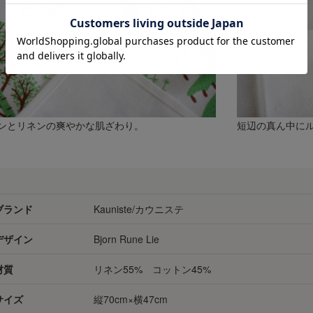
ンとリネンの爽やかな肌ざわり。
短辺の真ん中に
ブランド
Kauniste/カウニステ
デザイン
Bjorn Rune Lie
材質
リネン55% コットン45%
サイズ
縦70cm×横47cm