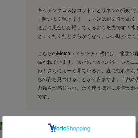
キッチンクロスはコットンとリネンの混紡で
く吸いよく乾きます。リネンは耐久性が高く
ほどに風合いが増してくるのも魅力です！水
とにくたくたと柔らかくなり、いい味がでて
こちらのMetsa（メッツァ）柄には、北欧の
描かれています。大小の木々のパターンがユ
ね！さらによーく見ていると、森に住む鳥な
ちの姿も見つけることができますよ。自然の
力強さが感じられ、永く使うほどに愛着がわ
です。