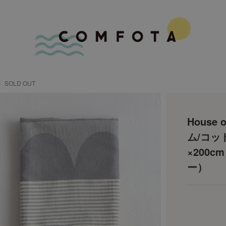
SOLD OUT
House
ム/コッ
×200c
ー）