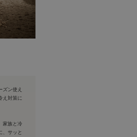
ーズン使え
冷え対策に
、家族と冷
に、サッと