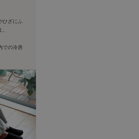
やひざにふ
よ。
内での冷房