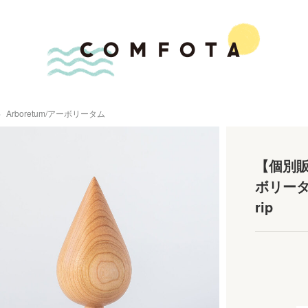
Arboretum/アーボリータム
【個別販売
ボリータ
rip