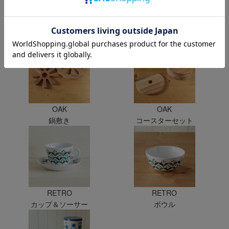
OAK
OAK
キャンドルホルダー
チーズドーム
OAK
OAK
鍋敷き
コースターセット
RETRO
RETRO
カップ＆ソーサー
ボウル