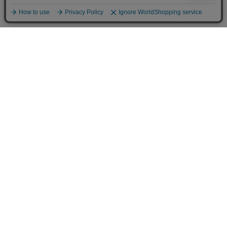
人気商品
Kehvola Design ケフボラデ
Fine Little Day ファインリト