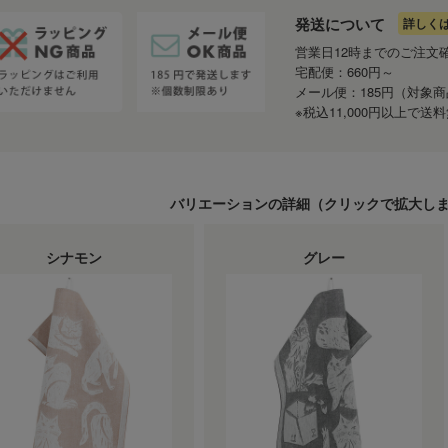
発送について
詳しく
営業日12時までのご注文
宅配便：660円～
メール便：185円（対象
※税込11,000円以上で
バリエーションの詳細（
クリック
で拡大し
シナモン
グレー