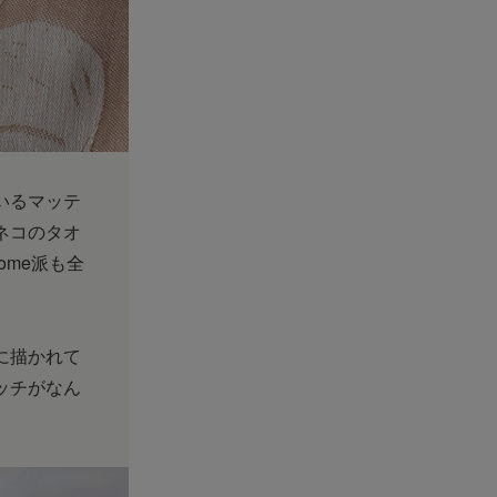
いるマッテ
ネコのタオ
ome派も全
に描かれて
ッチがなん