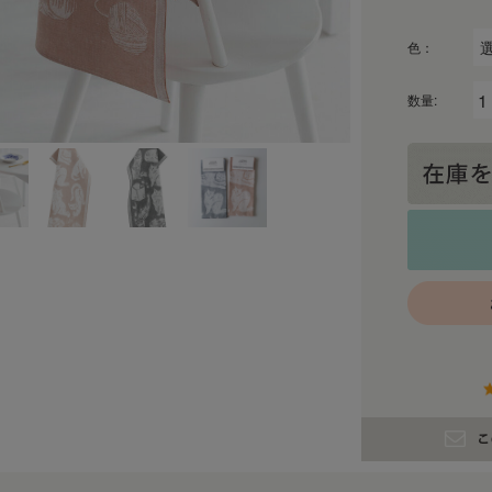
色：
数量: