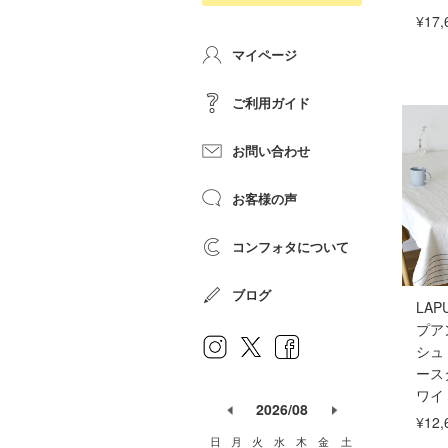
¥17,
マイページ
ご利用ガイド
お問い合わせ
お客様の声
コンフォタについて
ブログ
LAP
プア
シュ
ース
ワイ
2026/08
¥12,
日
月
火
水
木
金
土