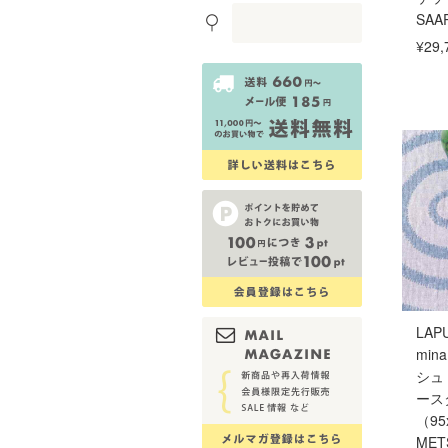
SAA
¥29,
LAP
min
シュ
ース
（95
MET