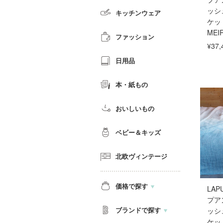
ッシ
キッチンウェア
ケット
MEI
ファッション
¥37,
日用品
本・紙もの
おいしいもの
ベビー＆キッズ
北欧ヴィンテージ
価格で探す
LAP
プア
ブランドで探す
ッシ
ケット