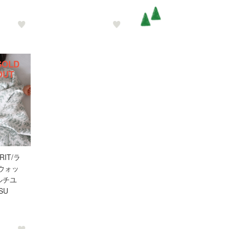
SOLD
OUT
RIT/ラ
ウォッ
ルチユ
SU