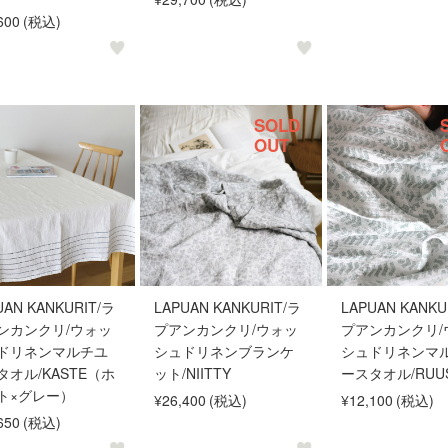
600
(税込)
SOLD
OUT
UAN KANKURIT/ラ
LAPUAN KANKURIT/ラ
LAPUAN KANKU
ンカンクリ/ウォッ
プアンカンクリ/ウォッ
プアンカンクリ/
ドリネンマルチユ
シュドリネンブランケ
シュドリネンマ
タオル/KASTE（ホ
ット/NIITTY
ースタオル/RUU
ト×グレー）
¥26,400
(税込)
¥12,100
(税込)
650
(税込)