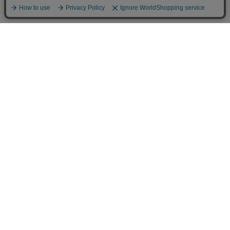
人気商品
Kehvola Design ケフボラデ
Fine Little Day ファインリト