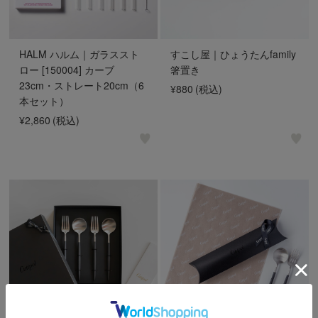
HALM ハルム｜ガラススト
すこし屋｜ひょうたんfamily
ロー [150004] カーブ
箸置き
23cm・ストレート20cm（6
¥880
(税込)
本セット）
¥2,860
(税込)