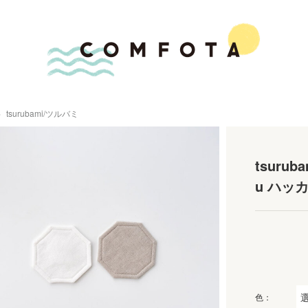
tsurubami/ツルバミ
tsuru
u ハッ
色：