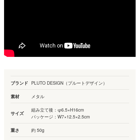
ブランド
PLUTO DESIGN（プルートデザイン）
素材
メタル
組み立て後：φ6.5×H16cm
サイズ
パッケージ：W7×12.5×2.5cm
重さ
約 50g