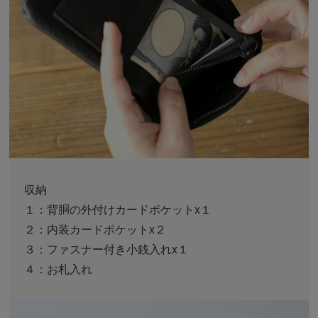
収納
１：背胴の外付けカードポケットx１
２：内装カードポケットx２
３：ファスナー付き小銭入れx１
４：お札入れ