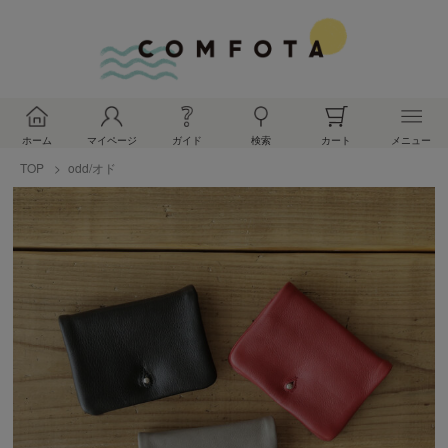
ホーム
マイページ
ガイド
検索
カート
メニュー
TOP
odd/オド