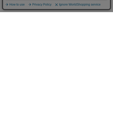
人気商品
Kehvola Design ケフボラデ
Fine Little Day ファインリト