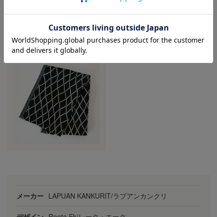
バリエーションの詳細（
タップ
で拡大します）
ブラック
メーカー
LAPUAN KANKURIT/ラプアンカンクリ
デザイン
Reeta Ek/レータ・エーク