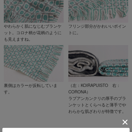
やわらかく肌になじむブランケ
フリンジ部分がかわいいポイン
ット。コロナ柄が花柄のように
トに。
も見えますね。
裏側はカラーが反転していま
（左：KOIRAPUISTO 右：
す。
CORONA）
ラプアンカンクリの厚手のブラ
ンケットとくらべると薄手でや
わらかな肌ざわりが特徴です。