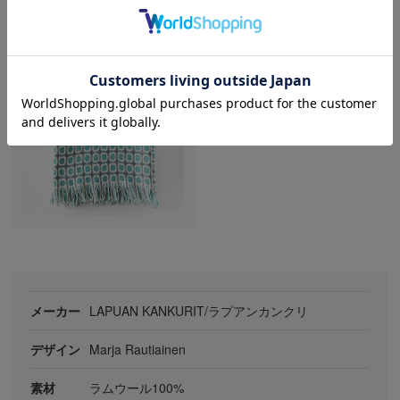
バリエーションの詳細（
タップ
で拡大します）
ターコイズ
メーカー
LAPUAN KANKURIT/ラプアンカンクリ
デザイン
Marja Rautiainen
素材
ラムウール100%