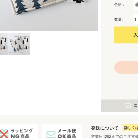
色柄：
数量:
発送について
詳しく
営業日12時までのご注文