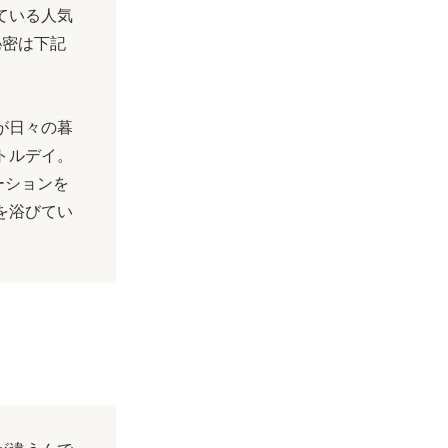
ている人気
秘密は下記
が日々の暮
トルデイ。
ーションを
を浴びてい