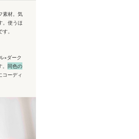
フ素材。気
す。使うほ
です。
ラル×ダーク
す。
同色の
にコーディ