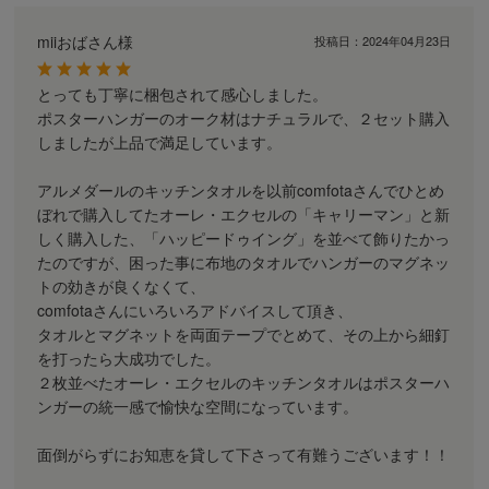
miiおばさん様
投稿日：
2024年04月23日
とっても丁寧に梱包されて感心しました。
ポスターハンガーのオーク材はナチュラルで、２セット購入
しましたが上品で満足しています。
アルメダールのキッチンタオルを以前comfotaさんでひとめ
ぼれで購入してたオーレ・エクセルの「キャリーマン」と新
しく購入した、「ハッピードゥイング」を並べて飾りたかっ
たのですが、困った事に布地のタオルでハンガーのマグネッ
トの効きが良くなくて、
comfotaさんにいろいろアドバイスして頂き、
タオルとマグネットを両面テープでとめて、その上から細釘
を打ったら大成功でした。
２枚並べたオーレ・エクセルのキッチンタオルはポスターハ
ンガーの統一感で愉快な空間になっています。
面倒がらずにお知恵を貸して下さって有難うございます！！