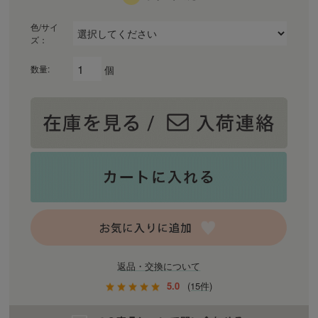
色/サイ
ズ：
個
数量:
返品・交換について
5.0
(15件)