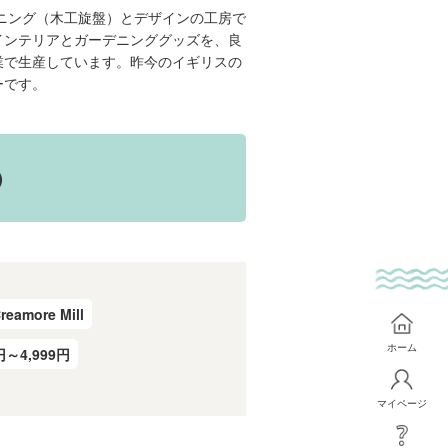
ウッドターニング（木工旋盤）とデザインの工房で
インテリアとガーデニンググッズを、良
業で生産しています。昨今のイギリスの
ーです。
）
reamore Mill
ホーム
円～4,999円
マイページ