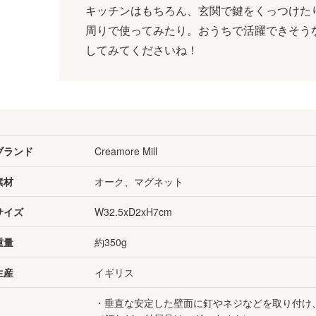
キッチンはもちろん、玄関で鍵をくっつけた
周りで使ってみたり。おうちで活躍できそう
してみてくださいね！
ブランド
Creamore Mill
素材
オーク、マグネット
サイズ
W32.5xD2xH7cm
重量
約350g
生産
イギリス
・垂直な安定した壁面に釘やネジなどを取り付け