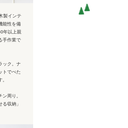
方の木製インテ
機能性を備
0年以上親
る手作業で
ラック。ナ
ットでぺた
す。
チン周り。
せる収納」