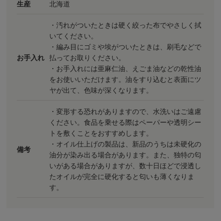
生産
北海道
・汚れがついたときは硬く絞った布でやさしく拭
いてください。
・編み目にゴミや埃がついたときは、刷毛などで
お手入れ
払ってお取りください。
・お手入れには亜麻仁油、えごま油などの乾性油
をお使いいただけます。油をすり込むと表面にツ
ヤが出て、色味が深くなります。
・変形する恐れがありますので、水洗いはご遠慮
ください。食品を乗せる際はペーパーや透明シー
トを敷くことをおすすめします。
・オイル仕上げの製品は、新品のうちは未硬化の
備考
油分が染み出る場合があります。また、独特の匂
いがある場合がありますが、数十日ほどで浸透し
たオイルが完全に硬化すると匂いも薄くなりま
す。