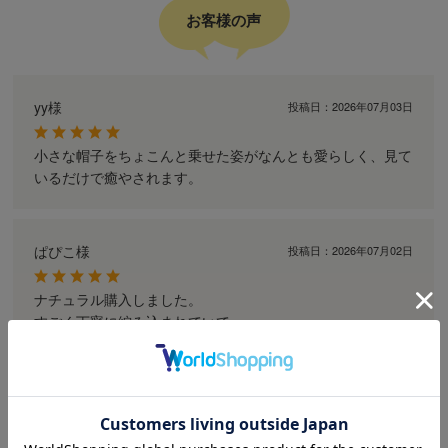
お客様の声
yy様
投稿日：
2026年07月03日
小さな帽子をちょこんと乗せた姿がなんとも愛らしく、見て
いるだけで癒やされます。
ぱぴこ様
投稿日：
2026年07月02日
ナチュラル購入しました。
すごく丁寧に編み込まれていて
ほんとにかわいいカンカン帽。
さっそく被せたら、しろくま貯金箱も嬉しそうと勝手に思っ
ています（＾ν＾）