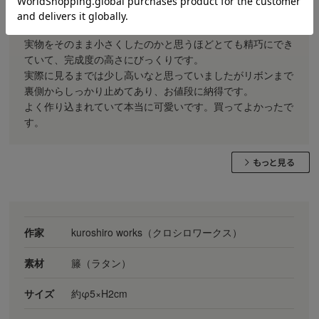
ほち様
投稿日：
2026年07月01日
実物をそのまま小さくしたのかと思うほどとても精巧にでき
ていて、完成度の高さにびっくりです。
実際に見るまでは少し高いなと思っていましたがリボンまで
裏側からしっかり止めてあり、お値段に納得です。
よく作り込まれていて本当に可愛いです。買ってよかったで
す。
作家
kuroshiro works（クロシロワークス）
素材
籐（ラタン）
サイズ
約φ5×H2cm