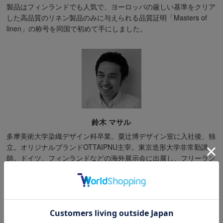
製品はフィンランドでも人気で、ヨーロッパの厳しい基準をクリア
した高品質のリネン製品のみに与えられる品質証明「Masters of
linen」の称号を同国で初めて手にしました。
鈴木 マサル
多摩美術大学染織デザイン科卒業。粟辻博デザイン室に入社後、独
立。オリジナルブランドOTTAIPNU主宰。東京造形大学非常勤講
師。ドイツ、フィンランドなどの海外展示会に出展し、フリーラン
スのテキスタイルデザイナーとして、テキスタイルメーカーとの企
画、製品開発なども手掛けています。2010年9月には、脇坂克二
氏、石本藤雄氏に続く日本人で3人目となるデザイナー契約をマリ
メッコと交し、今後の活躍がますます期待される注目のデザイナー
です。