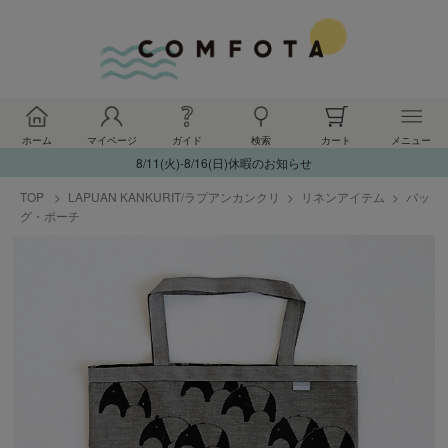
ホーム
マイページ
ガイド
検索
カート
メニュー
8/11(火)-8/16(日)休暇のお知らせ
TOP
LAPUAN KANKURIT/ラプアンカンクリ
リネンアイテム
バッ
グ・ポーチ