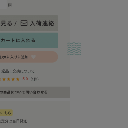
個
返品・交換について
5.0
(1件)
はこちら
確定分は当日発送