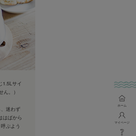
.5Lサイ
ません。）
ホーム
ら、迷わず
ははばから
マイページ
と呼ぶよう