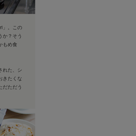
ri」。この
うか？そう
かもめ食
された、シ
おきたくな
ただただう