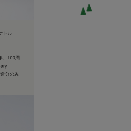
ケトル
年。100周
ary
製造分のみ