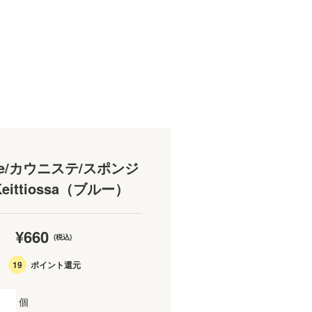
ste/カウニステ/スポンジ
eittiossa（ブルー）
¥660
(税込)
19
ポイント還元
個