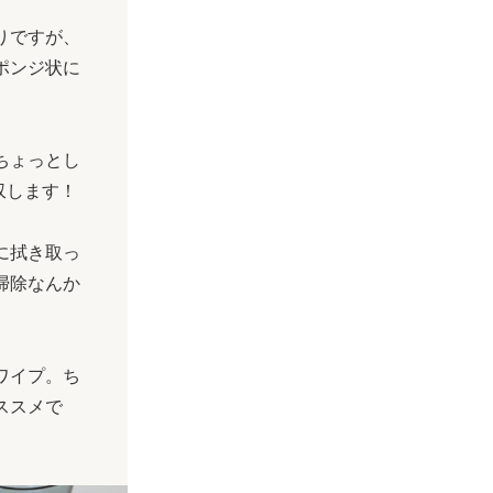
りですが、
ポンジ状に
ちょっとし
収します！
に拭き取っ
掃除なんか
ワイプ。ち
ススメで