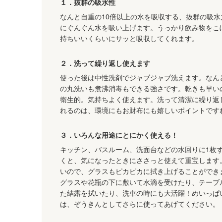
１．抜群の吸水性
なんと自重の10倍以上の水を吸収する、抜群の吸水
にぐんぐん水を吸い上げます。うっかり飲み物をこ
持ちいいくらいにサッと吸収してくれます。
２．洗って繰り返し使えます
使った後は中性洗剤でジャブジャブ洗えます。なん
の丸洗いも煮沸消毒もできる強さです。乾きも早い
衛生的。気持ちよく使えます。洗って清潔に繰り返
れるのは、環境にもお財布にも嬉しいポイントです
３．いろんな用途にとにかく使える！
キッチン、バスルーム、洗面台などの水回りに1枚
くと、気になったときにささっと使えて重宝します
いので、グラスもピカピカに拭き上げることができ
グラスや花瓶の下に敷いて水滴を受けたり、テーブ
た結露を拭いたり、洗車の時にも大活躍！めいっぱ
は、ぞうきんとしてさらに使ってあげてください。