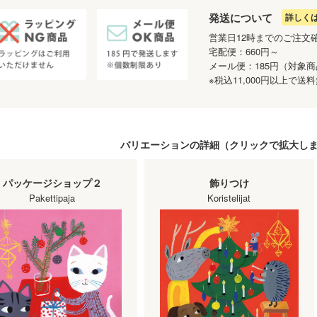
発送について
詳しく
営業日12時までのご注文
宅配便：660円～
メール便：185円（対象
※税込11,000円以上で
バリエーションの詳細（
クリック
で拡大し
パッケージショップ２
飾りつけ
Pakettipaja
Koristelijat