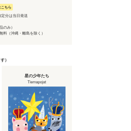
はこちら
確定分は当日発送
商品のみ）
送料無料（沖縄・離島を除く）
ます）
星の少年たち
Tiernapojat