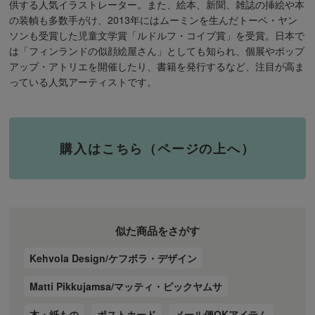
供する人気イラストレーター。また、絵本、新聞、雑誌の挿絵や本
の装幀も多数手がけ、2013年にはムーミンを生んだトーベ・ヤン
ソンも受賞した児童文学賞「ルドルフ・コイブ賞」を受賞。日本で
は「フィンランドの似顔絵屋さん」としても知られ、個展やポップ
アップ・アトリエを開催したり、書籍を発行するなど、注目が高ま
っている人気アーティストです。
購入はこちら（ページの上へ）
似た商品をさがす
Kehvola Design/ケフボラ・デザイン
Matti Pikkujamsa/マッティ・ピックヤムサ
本・紙もの
ポストカード
メール便OKアイテム