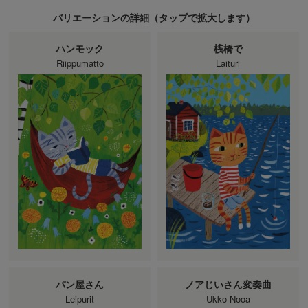
バリエーションの詳細（
タップ
で拡大します）
ハンモック
桟橋で
Riippumatto
Laituri
パン屋さん
ノアじいさん変奏曲
Leipurit
Ukko Nooa