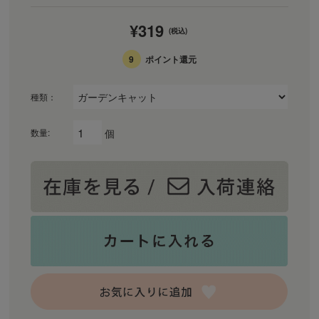
¥319
(税込)
9
ポイント還元
種類：
個
数量: