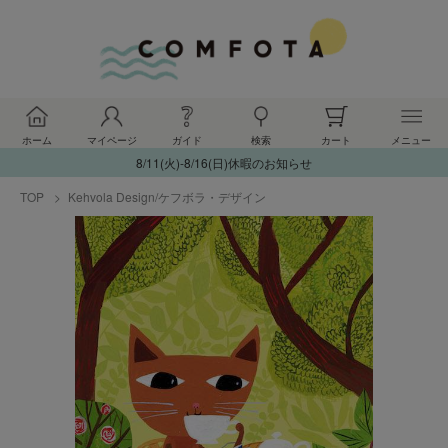
ホーム
マイページ
ガイド
検索
カート
メニュー
8/11(火)-8/16(日)休暇のお知らせ
TOP
Kehvola Design/ケフボラ・デザイン