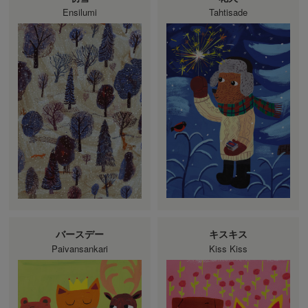
Ensilumi
Tahtisade
バースデー
キスキス
Paivansankari
Kiss Kiss