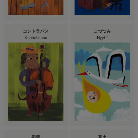
コントラバス
こづつみ
Kontrabasso
Nyytti
初雪
花火