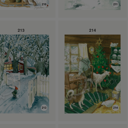
213
214