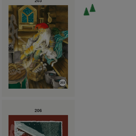
203
206