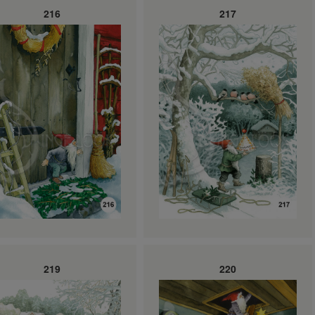
216
217
219
220