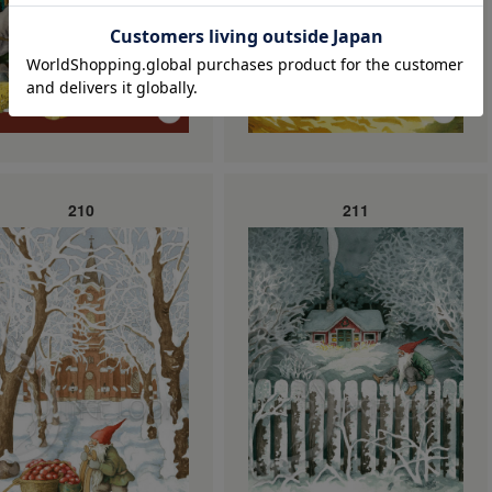
210
211