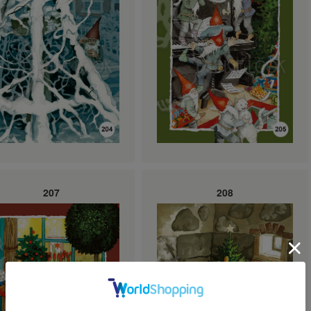
207
208