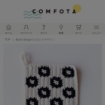
ホーム
マイページ
ガイド
検索
カート
メニュー
TOP
Bjork design/ビヨルクデザイン